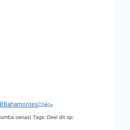
ë
Bahamontes
Ché
De
lumba oenas)
Tags:
Deel dit op: