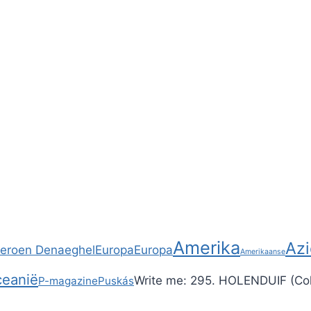
Amerika
Azi
Jeroen Denaeghel
Europa
Europa
Amerikaanse
eanië
Write me:
295. HOLENDUIF (Co
P-magazine
Puskás