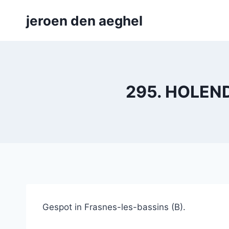
Skip
jeroen den aeghel
to
content
295. HOLEND
Gespot in Frasnes-les-bassins (B).