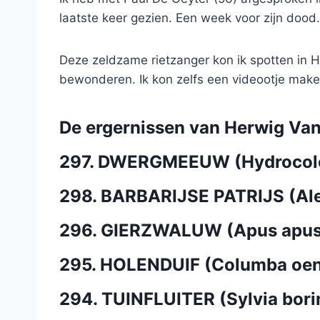
laatste keer gezien. Een week voor zijn dood
Deze zeldzame rietzanger kon ik spotten in Ha
bewonderen. Ik kon zelfs een videootje maken
De ergernissen van Herwig Va
297. DWERGMEEUW (Hydrocolo
298. BARBARIJSE PATRIJS (Ale
296. GIERZWALUW (Apus apus
295. HOLENDUIF (Columba oe
294. TUINFLUITER (Sylvia bori