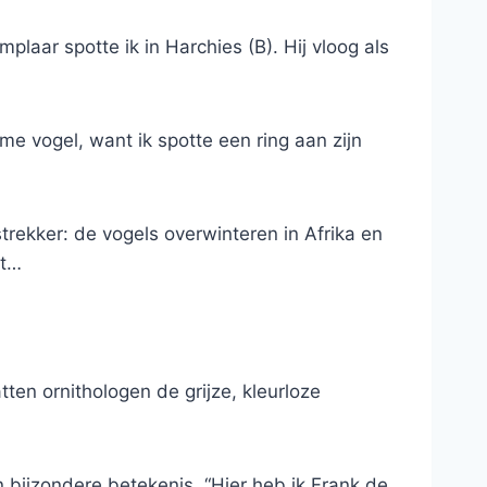
laar spotte ik in Harchies (B). Hij vloog als
me vogel, want ik spotte een ring aan zijn
trekker: de vogels overwinteren in Afrika en
at…
tten ornithologen de grijze, kleurloze
 bijzondere betekenis. “Hier heb ik Frank de