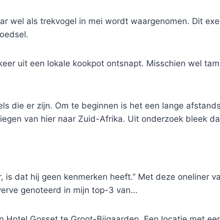
r wel als trekvogel in mei wordt waargenomen. Dit exemp
voedsel.
keer uit een lokale kookpot ontsnapt. Misschien wel tam
s die er zijn. Om te beginnen is het een lange afstands
iegen van hier naar Zuid-Afrika. Uit onderzoek bleek d
, is dat hij geen kenmerken heeft.” Met deze oneliner va
erve genoteerd in mijn top-3 van…
n Hotel Gosset te Groot-Bijgaarden. Een locatie met een