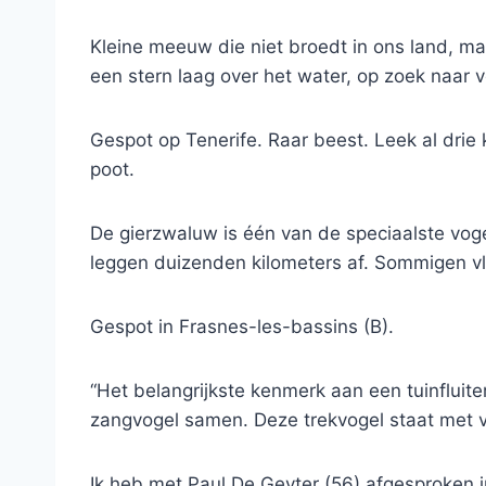
Kleine meeuw die niet broedt in ons land, maa
een stern laag over het water, op zoek naar 
Gespot op Tenerife. Raar beest. Leek al drie 
poot.
De gierzwaluw is één van de speciaalste vogel
leggen duizenden kilometers af. Sommigen vl
Gespot in Frasnes-les-bassins (B).
“Het belangrijkste kenmerk aan een tuinfluiter
zangvogel samen. Deze trekvogel staat met v
Ik heb met Paul De Geyter (56) afgesproken i