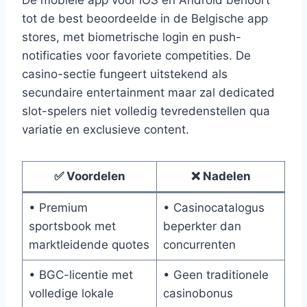
De mobiele app voor iOS en Android behoort
tot de best beoordeelde in de Belgische app
stores, met biometrische login en push-
notificaties voor favoriete competities. De
casino-sectie fungeert uitstekend als
secundaire entertainment maar zal dedicated
slot-spelers niet volledig tevredenstellen qua
variatie en exclusieve content.
✅ Voordelen
❌ Nadelen
• Premium
• Casinocatalogus
sportsbook met
beperkter dan
marktleidende quotes
concurrenten
• BGC-licentie met
• Geen traditionele
volledige lokale
casinobonus