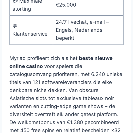
💳 Maximale
€25.000
storting
24/7 livechat, e-mail –
💬
Engels, Nederlands
Klantenservice
beperkt
Myriad profileert zich als het
beste nieuwe
online casino
voor spelers die
catalogusomvang prioriteren, met 6.240 unieke
titels van 121 softwareleveranciers die elke
denkbare niche dekken. Van obscure
Asiatische slots tot exclusieve tableaux noir
varianten en cutting-edge game shows – de
diversiteit overtreft elk ander getest platform.
De welkomstbonus van €1.380 gecombineerd
met 450 free spins en relatief bescheiden ×32