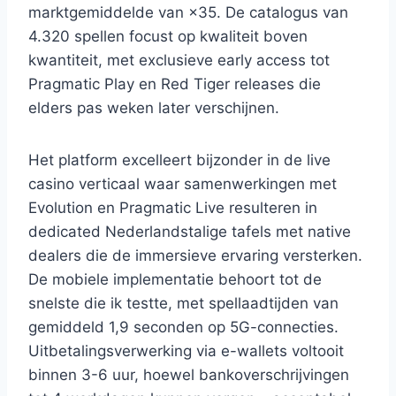
marktgemiddelde van ×35. De catalogus van
4.320 spellen focust op kwaliteit boven
kwantiteit, met exclusieve early access tot
Pragmatic Play en Red Tiger releases die
elders pas weken later verschijnen.
Het platform excelleert bijzonder in de live
casino verticaal waar samenwerkingen met
Evolution en Pragmatic Live resulteren in
dedicated Nederlandstalige tafels met native
dealers die de immersieve ervaring versterken.
De mobiele implementatie behoort tot de
snelste die ik testte, met spellaadtijden van
gemiddeld 1,9 seconden op 5G-connecties.
Uitbetalingsverwerking via e-wallets voltooit
binnen 3-6 uur, hoewel bankoverschrijvingen