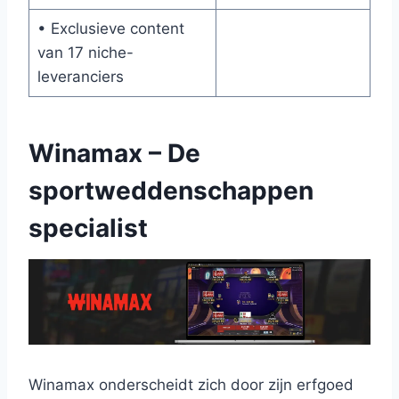
• Exclusieve content
van 17 niche-
leveranciers
Winamax – De
sportweddenschappen
specialist
Winamax onderscheidt zich door zijn erfgoed