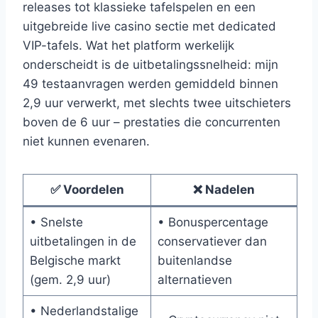
releases tot klassieke tafelspelen en een
uitgebreide live casino sectie met dedicated
VIP-tafels. Wat het platform werkelijk
onderscheidt is de uitbetalingssnelheid: mijn
49 testaanvragen werden gemiddeld binnen
2,9 uur verwerkt, met slechts twee uitschieters
boven de 6 uur – prestaties die concurrenten
niet kunnen evenaren.
✅ Voordelen
❌ Nadelen
• Snelste
• Bonuspercentage
uitbetalingen in de
conservatiever dan
Belgische markt
buitenlandse
(gem. 2,9 uur)
alternatieven
• Nederlandstalige