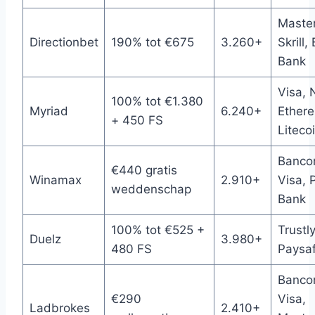
Master
Directionbet
190% tot €675
3.260+
Skrill, 
Bank
Visa, N
100% tot €1.380
Myriad
6.240+
Ether
+ 450 FS
Liteco
Bancon
€440 gratis
Winamax
2.910+
Visa, 
weddenschap
Bank
100% tot €525 +
Trustly
Duelz
3.980+
480 FS
Paysafe
Bancon
€290
Visa,
Ladbrokes
2.410+