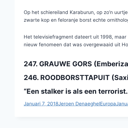
Op het schiereiland Karaburun, op zo’n uurtj
zwarte kop en feloranje borst echte ornithol
Het televisiefragment dateert uit 1998, maar 
nieuw fenomeen dat was overgewaaid uit Holl
247. GRAUWE GORS (Emberiza 
246. ROODBORSTTAPUIT (Saxic
“Een stalker is als een terrorist.
Januari 7, 2018
Jeroen Denaeghel
Europa
Janua