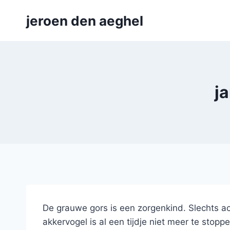
Skip
jeroen den aeghel
to
content
j
De grauwe gors is een zorgenkind. Slechts ac
akkervogel is al een tijdje niet meer te st