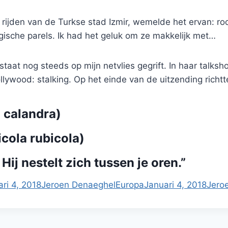
e rijden van de Turkse stad Izmir, wemelde het ervan: r
ogische parels. Ik had het geluk om ze makkelijk met…
staat nog steeds op mijn netvlies gegrift. In haar talks
ywood: stalking. Op het einde van de uitzending richt
calandra)
ola rubicola)
 Hij nestelt zich tussen je oren.”
ri 4, 2018
Jeroen Denaeghel
Europa
Januari 4, 2018
Jero