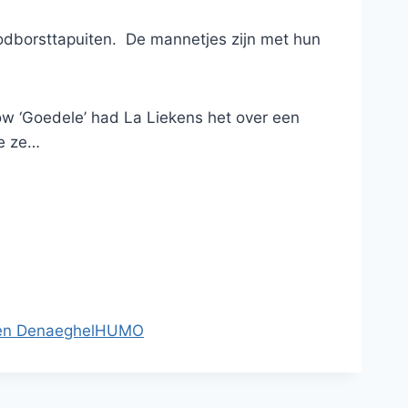
oodborsttapuiten. De mannetjes zijn met hun
how ‘Goedele’ had La Liekens het over een
te ze…
en Denaeghel
HUMO