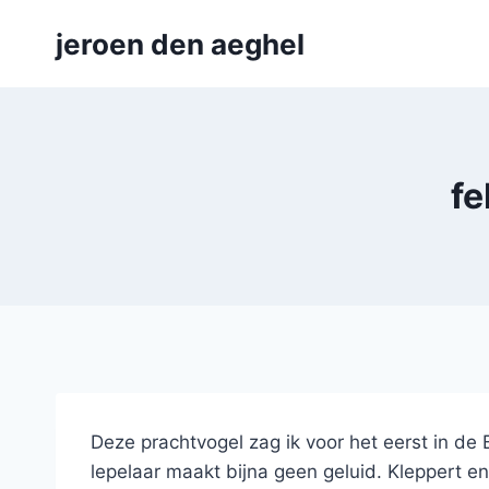
Skip
jeroen den aeghel
to
content
fe
Deze prachtvogel zag ik voor het eerst in d
lepelaar maakt bijna geen geluid. Kleppert en