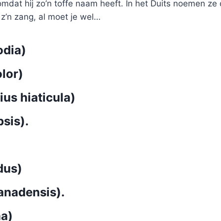
dat hij zo’n toffe naam heeft. In het Duits noemen ze dit
 z’n zang, al moet je wel…
odia)
lor)
us hiaticula)
sis).
dus)
anadensis).
a)