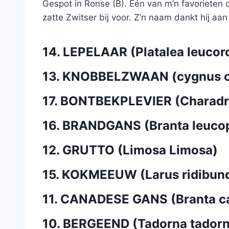
Gespot in Ronse (B). Eén van m’n favorieten om
zatte Zwitser bij voor. Z’n naam dankt hij aan
14. LEPELAAR (Platalea leucor
13. KNOBBELZWAAN (cygnus o
17. BONTBEKPLEVIER (Charadri
16. BRANDGANS (Branta leucop
12. GRUTTO (Limosa Limosa)
15. KOKMEEUW (Larus ridibun
11. CANADESE GANS (Branta c
10. BERGEEND (Tadorna tadorn