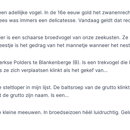
een adellijke vogel. In de 16e eeuw gold het zwanenrec
es was immers een delicatesse. Vandaag geldt dat rec
er is een schaarse broedvogel van onze zeekusten. Ze i
beestje is het gedrag van het mannetje wanneer het nes
erkse Polders te Blankenberge (B). Is een trekvogel die 
s ze zich verplaatsen klinkt als het gekef van…
teltloper in mijn lijst. De baltsroep van de grutto klinkt 
t de grutto zijn naam. Is een…
de kleine meeuwen. In broedseizoen héél luidruchtig. Gel