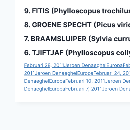
9. FITIS (Phylloscopus trochilu
8. GROENE SPECHT (Picus viri
7. BRAAMSLUIPER (Sylvia curr
6. TJIFTJAF (Phylloscopus colly
Februari 28, 2011
Jeroen Denaeghel
Europa
Feb
2011
Jeroen Denaeghel
Europa
Februari 24, 20
Denaeghel
Europa
Februari 10, 2011
Jeroen De
Denaeghel
Europa
Februari 7, 2011
Jeroen Den