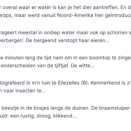
r overal waar er water is kan je het dier aantreffen. E
Europa, maar werd vanuit Noord-Amerika hier geïntrodu
erageert meestal in ondiep water maar ook op schorren 
verbergen’. De bergeend verstopt haar eieren…
 ze minuten lang de tijd nam om in een boomtop te zinge
 onderscheiden van de tjiftjaf. De witte…
feerd in m’n tuin te Ellezelles (B). Kenmerkend is z’n l
m naar insecten te…
 beestje in de bosjes langs de duinen. De braamsluiper 
eluid: een rustig, droog, klikkend…