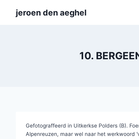
Skip
jeroen den aeghel
to
content
10. BERGEEN
Gefotograffeerd in Uitkerkse Polders (B). Fo
Alpenreuzen, maar wel naar het werkwoord ‘v