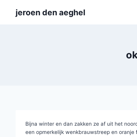
Skip
jeroen den aeghel
to
content
ok
Bijna winter en dan zakken ze af uit het noor
een opmerkelijk wenkbrauwstreep en oranje f