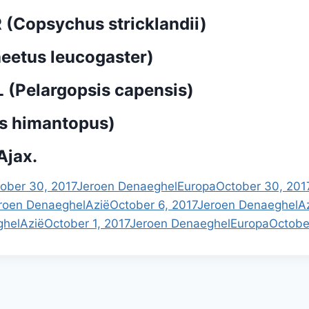
Copsychus stricklandii)
eetus leucogaster)
Pelargopsis capensis)
s himantopus)
Ajax.
ober 30, 2017
Jeroen Denaeghel
Europa
October 30, 201
roen Denaeghel
Azië
October 6, 2017
Jeroen Denaeghel
A
ghel
Azië
October 1, 2017
Jeroen Denaeghel
Europa
October