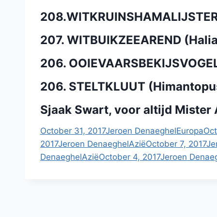
208.WITKRUINSHAMALIJSTER (
207. WITBUIKZEEAREND (Halia
206. OOIEVAARSBEKIJSVOGEL (
206. STELTKLUUT (Himantopu
Sjaak Swart, voor altijd Mister 
October 31, 2017
Jeroen Denaeghel
Europa
Oct
2017
Jeroen Denaeghel
Azië
October 7, 2017
Je
Denaeghel
Azië
October 4, 2017
Jeroen Denae