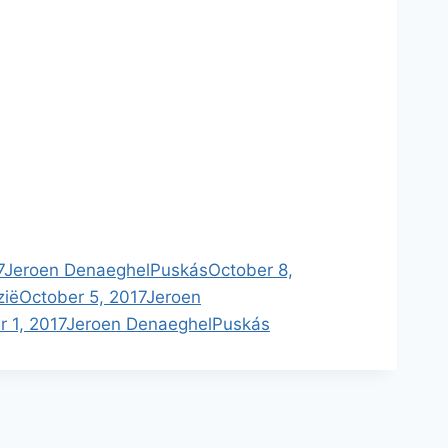
7
Jeroen Denaeghel
Puskás
October 8,
zië
October 5, 2017
Jeroen
 1, 2017
Jeroen Denaeghel
Puskás