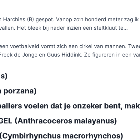
 Harchies (B) gespot. Vanop zo’n honderd meter zag ik 
allen. Het bleek bij nader inzien een steltkluut te…
een voetbalveld vormt zich een cirkel van mannen. Twe
Freek de Jonge en Guus Hiddink. Ze figureren in een v
s)
 porzana)
allers voelen dat je onzeker bent, make
L (Anthracoceros malayanus)
Cymbirhynchus macrorhynchos)