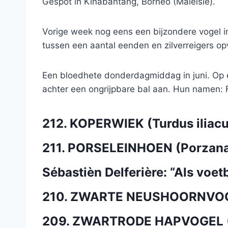
Gespot in Kinabantang, Borneo (Maleisië).
Vorige week nog eens een bijzondere vogel in
tussen een aantal eenden en zilverreigers opv
Een bloedhete donderdagmiddag in juni. Op 
achter een ongrijpbare bal aan. Hun namen: 
212. KOPERWIEK (Turdus iliacu
211. PORSELEINHOEN (Porzana
Sébastièn Delferière: “Als voetb
210. ZWARTE NEUSHOORNVOGE
209. ZWARTRODE HAPVOGEL (