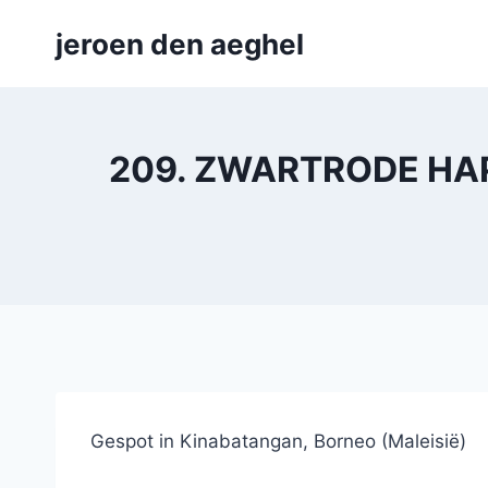
Skip
jeroen den aeghel
to
content
209. ZWARTRODE HAP
Gespot in Kinabatangan, Borneo (Maleisië)