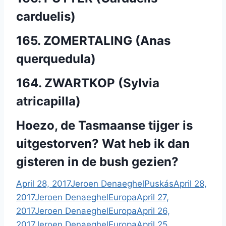
carduelis)
165. ZOMERTALING (Anas
querquedula)
164. ZWARTKOP (Sylvia
atricapilla)
Hoezo, de Tasmaanse tijger is
uitgestorven? Wat heb ik dan
gisteren in de bush gezien?
April 28, 2017
Jeroen Denaeghel
Puskás
April 28,
2017
Jeroen Denaeghel
Europa
April 27,
2017
Jeroen Denaeghel
Europa
April 26,
2017
Jeroen Denaeghel
Europa
April 25,