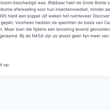
de boom beschadigd was. Blijkbaar hakt de Grote Bonte
welkome afwisseling voor hun insectenvoedsel, minder 
 1995 hield een koppel vijf weken het ruimteveer Discov
 gepikt. Voorheen hadden de spechten de basis van Ca
en. Maar toen die tijdens een lancering levend geroost
r geraamd. Bij de NASA zijn ze alvast geen fan meer v
it op: