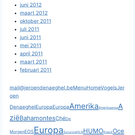
juni 2012
maart 2012
oktober 2011
juli 2011
juni 2011
mei 2011
april 2011
maart 2011
februari 2011
mail@jeroendenaeghel.be
Menu
Home
Vogels
Jer
oen
Amerika
A
Denaeghel
Europa
Europa
Amerikaanse
zië
Bahamontes
Ché
De
Europa
HUMO
Oce
EOS
Morgen
Excursie
HLN
Knack