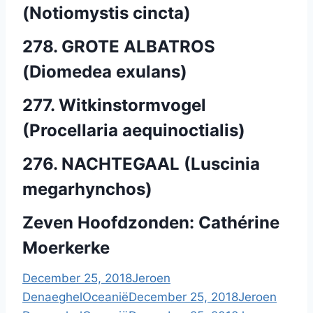
(Notiomystis cincta)
278. GROTE ALBATROS
(Diomedea exulans)
277. Witkinstormvogel
(Procellaria aequinoctialis)
276. NACHTEGAAL (Luscinia
megarhynchos)
Zeven Hoofdzonden: Cathérine
Moerkerke
December 25, 2018
Jeroen
Denaeghel
Oceanië
December 25, 2018
Jeroen