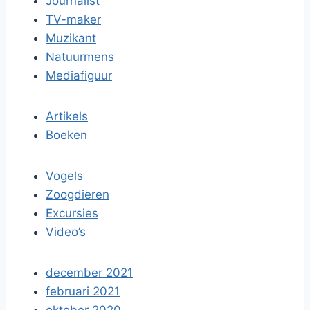
Journalist
TV-maker
Muzikant
Natuurmens
Mediafiguur
Artikels
Boeken
Vogels
Zoogdieren
Excursies
Video’s
december 2021
februari 2021