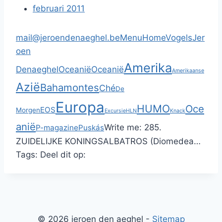
februari 2011
mail@jeroendenaeghel.be
Menu
Home
Vogels
Jer
oen
Amerika
Denaeghel
Oceanië
Oceanië
Amerikaanse
Azië
Bahamontes
Ché
De
Europa
HUMO
Oce
EOS
Morgen
Excursie
HLN
Knack
anië
Write me:
285.
P-magazine
Puskás
ZUIDELIJKE KONINGSALBATROS (Diomedea…
Tags:
Deel dit op:
© 2026 jeroen den aeghel -
Sitemap