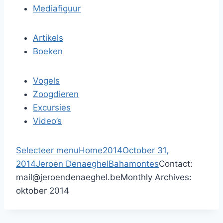
Mediafiguur
Artikels
Boeken
Vogels
Zoogdieren
Excursies
Video’s
Selecteer menu
Home
2014
October 31,
2014
Jeroen Denaeghel
Bahamontes
Contact:
mail@jeroendenaeghel.be
Monthly Archives:
oktober 2014