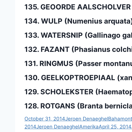
135. GEOORDE AALSCHOLVER (P
134. WULP (Numenius arquata
133. WATERSNIP (Gallinago gal
132. FAZANT (Phasianus colch
131. RINGMUS (Passer montanu
130. GEELKOPTROEPIAAL (xan
129. SCHOLEKSTER (Haematopu
128. ROTGANS (Branta bernicl
October 31, 2014
Jeroen Denaeghel
Bahamont
2014
Jeroen Denaeghel
Amerika
April 25, 2014