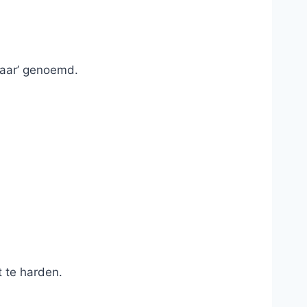
laar’ genoemd.
t te harden.