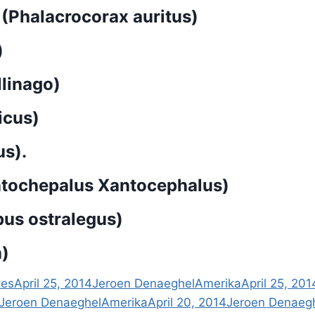
halacrocorax auritus)
)
linago)
icus)
s).
tochepalus Xantocephalus)
s ostralegus)
a)
es
April 25, 2014
Jeroen Denaeghel
Amerika
April 25, 201
Jeroen Denaeghel
Amerika
April 20, 2014
Jeroen Denaeg