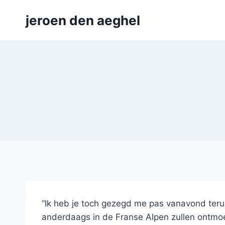
Skip
jeroen den aeghel
to
content
“Ik heb je toch gezegd me pas vanavond terug 
anderdaags in de Franse Alpen zullen ontmo