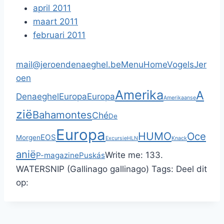
april 2011
maart 2011
februari 2011
mail@jeroendenaeghel.be
Menu
Home
Vogels
Jer
oen
Amerika
A
Denaeghel
Europa
Europa
Amerikaanse
zië
Bahamontes
Ché
De
Europa
HUMO
Oce
EOS
Morgen
Excursie
HLN
Knack
anië
Write me:
133.
P-magazine
Puskás
WATERSNIP (Gallinago gallinago)
Tags:
Deel dit
op: