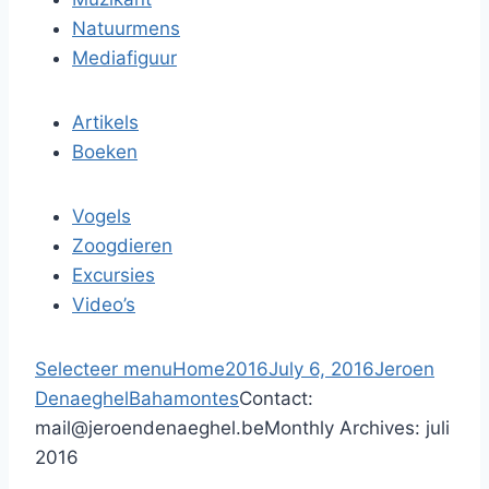
Natuurmens
Mediafiguur
Artikels
Boeken
Vogels
Zoogdieren
Excursies
Video’s
Selecteer menu
Home
2016
July 6, 2016
Jeroen
Denaeghel
Bahamontes
Contact:
mail@jeroendenaeghel.be
Monthly Archives: juli
2016