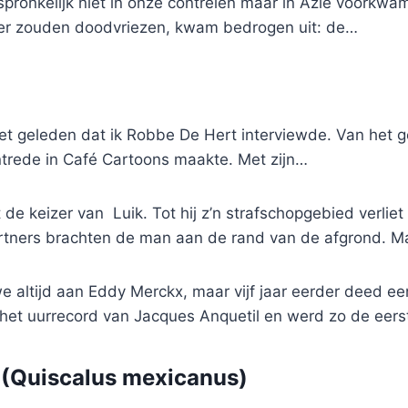
spronkelijk niet in onze contreien maar in Azië voorkwam.
nter zouden doodvriezen, kwam bedrogen uit: de…
s het geleden dat ik Robbe De Hert interviewde. Van het 
intrede in Café Cartoons maakte. Met zijn…
de keizer van Luik. Tot hij z’n strafschopgebied verlie
rtners brachten de man aan de rand van de afgrond. 
e altijd aan Eddy Merckx, maar vijf jaar eerder deed ee
67 het uurrecord van Jacques Anquetil en werd zo de ee
Quiscalus mexicanus)