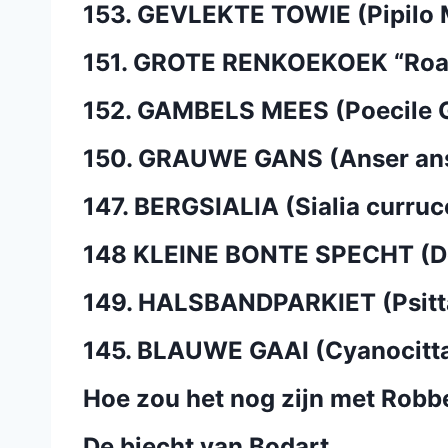
153. GEVLEKTE TOWIE (Pipilo 
151. GROTE RENKOEKOEK “Road
152. GAMBELS MEES (Poecile 
150. GRAUWE GANS (Anser an
147. BERGSIALIA (Sialia curruc
148 KLEINE BONTE SPECHT (D
149. HALSBANDPARKIET (Psitt
145. BLAUWE GAAI (Cyanocitta 
Hoe zou het nog zijn met Robb
De biecht van Bodart