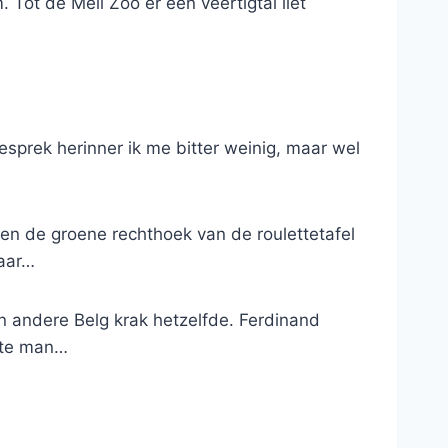
 Tot de Meli Zoo er een veertigtal liet
gesprek herinner ik me bitter weinig, maar wel
t en de groene rechthoek van de roulettetafel
Maar…
n andere Belg krak hetzelfde. Ferdinand
rste man…