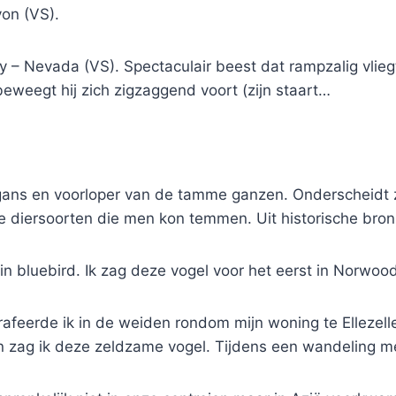
on (VS).
ey – Nevada (VS). Spectaculair beest dat rampzalig vliegt
beweegt hij zich zigzaggend voort (zijn staart…
gans en voorloper van de tamme ganzen. Onderscheidt z
e diersoorten die men kon temmen. Uit historische br
n bluebird. Ik zag deze vogel voor het eerst in Norwoo
rafeerde ik in de weiden rondom mijn woning te Ellezel
even zag ik deze zeldzame vogel. Tijdens een wandeling 