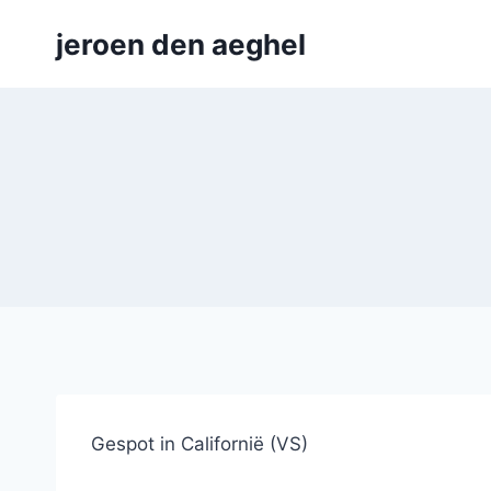
Skip
jeroen den aeghel
to
content
Gespot in Californië (VS)