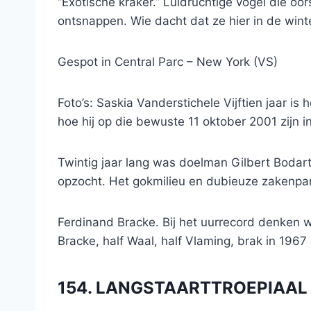
“Exotische kraker.” Luidruchtige vogel die oor
ontsnappen. Wie dacht dat ze hier in de wi
Gespot in Central Parc – New York (VS)
Foto’s: Saskia Vanderstichele Vijftien jaar i
hoe hij op die bewuste 11 oktober 2001 zijn 
Twintig jaar lang was doelman Gilbert Bodart 
opzocht. Het gokmilieu en dubieuze zakenpa
Ferdinand Bracke. Bij het uurrecord denken w
Bracke, half Waal, half Vlaming, brak in 19
154. LANGSTAARTTROEPIAAL (