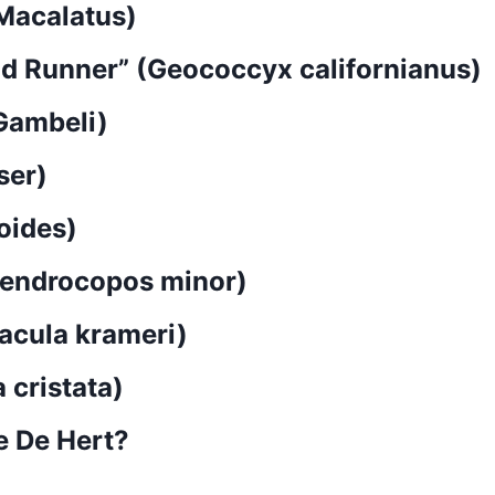
Macalatus)
 Runner” (Geococcyx californianus)
Gambeli)
ser)
oides)
endrocopos minor)
acula krameri)
cristata)
e De Hert?