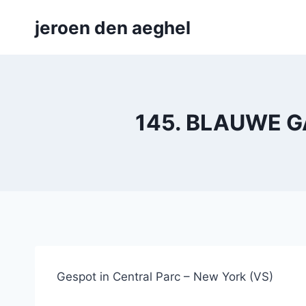
Skip
jeroen den aeghel
to
content
145. BLAUWE GAA
Gespot in Central Parc – New York (VS)