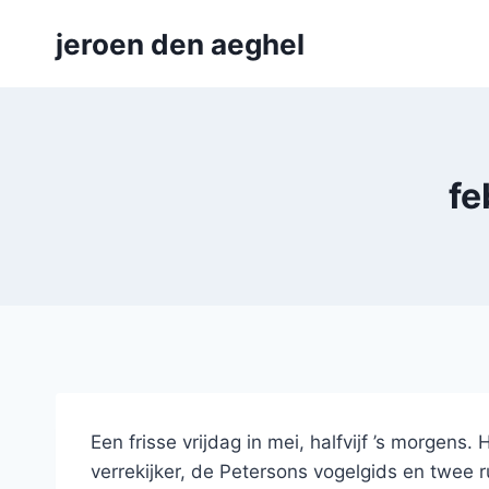
Skip
jeroen den aeghel
to
content
fe
Een frisse vrijdag in mei, halfvijf ’s morgen
verrekijker, de Petersons vogelgids en twee