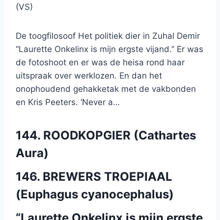
(VS)
De toogfilosoof Het politiek dier in Zuhal Demir
“Laurette Onkelinx is mijn ergste vijand.” Er was
de fotoshoot en er was de heisa rond haar
uitspraak over werklozen. En dan het
onophoudend gehakketak met de vakbonden
en Kris Peeters. ‘Never a…
144. ROODKOPGIER (Cathartes
Aura)
146. BREWERS TROEPIAAL
(Euphagus cyanocephalus)
“Laurette Onkelinx is mijn ergste