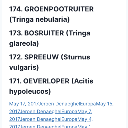
174. GROENPOOTRUITER
(Tringa nebularia)
173. BOSRUITER (Tringa
glareola)
172. SPREEUW (Sturnus
vulgaris)
171. OEVERLOPER (Acitis
hypoleucos)
May 17, 2017
Jeroen Denaeghel
Europa
May 15,
2017
Jeroen Denaeghel
Europa
May 7,
2017
Jeroen Denaeghel
Europa
May 4,
2017
Jeroen Denaeghel
Europa
May 1,