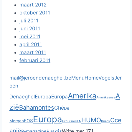
maart 2012
oktober 2011
juli 2011
juni 2011
mei 2011
april 2011
maart 2011
februari 2011
mail@jeroendenaeghel.be
Menu
Home
Vogels
Jer
oen
Amerika
A
Denaeghel
Europa
Europa
Amerikaanse
zië
Bahamontes
Ché
De
Europa
HUMO
Oce
EOS
Morgen
Excursie
HLN
Knack
anië
Write me:
171.
P-magazine
Puskás