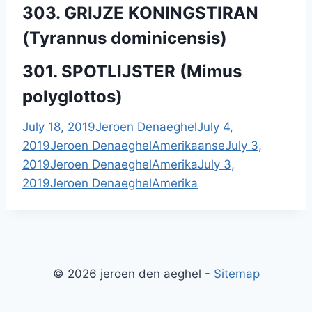
303. GRIJZE KONINGSTIRAN
(Tyrannus dominicensis)
301. SPOTLIJSTER (Mimus
polyglottos)
July 18, 2019
Jeroen Denaeghel
July 4,
2019
Jeroen Denaeghel
Amerikaanse
July 3,
2019
Jeroen Denaeghel
Amerika
July 3,
2019
Jeroen Denaeghel
Amerika
© 2026 jeroen den aeghel -
Sitemap