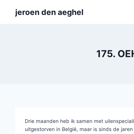
Skip
jeroen den aeghel
to
content
175. OE
Drie maanden heb ik samen met uilenspecialis
uitgestorven in België, maar is sinds de jar