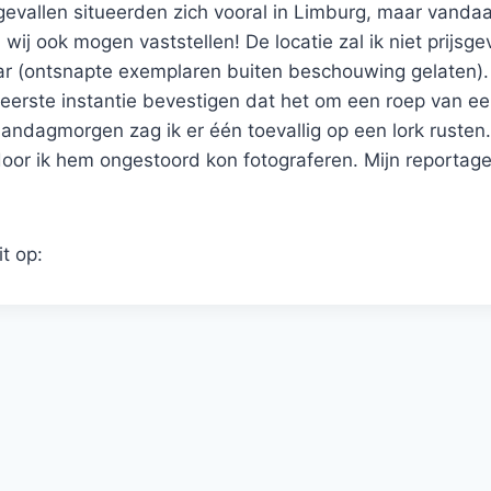
llen situeerden zich vooral in Limburg, maar vandaag
wij ook mogen vaststellen! De locatie zal ik niet prijsg
aar (ontsnapte exemplaren buiten beschouwing gelaten).
eerste instantie bevestigen dat het om een roep van e
ndagmorgen zag ik er één toevallig op een lork rusten
rdoor ik hem ongestoord kon fotograferen. Mijn reportag
it op: