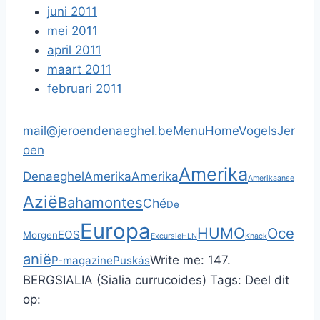
juni 2011
mei 2011
april 2011
maart 2011
februari 2011
mail@jeroendenaeghel.be
Menu
Home
Vogels
Jer
oen
Amerika
Denaeghel
Amerika
Amerika
Amerikaanse
Azië
Bahamontes
Ché
De
Europa
HUMO
Oce
EOS
Morgen
Excursie
HLN
Knack
anië
Write me:
147.
P-magazine
Puskás
BERGSIALIA (Sialia currucoides)
Tags:
Deel dit
op: