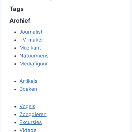
Tags
Archief
Journalist
TV-maker
Muzikant
Natuurmens
Mediafiguur
Artikels
Boeken
Vogels
Zoogdieren
Excursies
Video’s