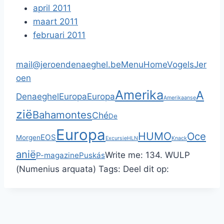
april 2011
maart 2011
februari 2011
mail@jeroendenaeghel.be
Menu
Home
Vogels
Jer
oen
Amerika
A
Denaeghel
Europa
Europa
Amerikaanse
zië
Bahamontes
Ché
De
Europa
HUMO
Oce
EOS
Morgen
Excursie
HLN
Knack
anië
Write me:
134. WULP
P-magazine
Puskás
(Numenius arquata)
Tags:
Deel dit op: