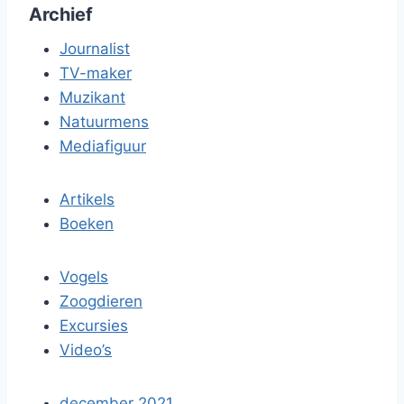
Archief
Journalist
TV-maker
Muzikant
Natuurmens
Mediafiguur
Artikels
Boeken
Vogels
Zoogdieren
Excursies
Video’s
december 2021