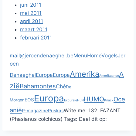
juni 2011
mei 2011
april 2011
maart 2011
februari 2011
mail@jeroendenaeghel.be
Menu
Home
Vogels
Jer
oen
Amerika
A
Denaeghel
Europa
Europa
Amerikaanse
zië
Bahamontes
Ché
De
Europa
HUMO
Oce
EOS
Morgen
Excursie
HLN
Knack
anië
Write me:
132. FAZANT
P-magazine
Puskás
(Phasianus colchicus)
Tags:
Deel dit op: