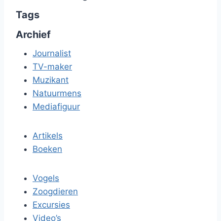
Tags
Archief
Journalist
TV-maker
Muzikant
Natuurmens
Mediafiguur
Artikels
Boeken
Vogels
Zoogdieren
Excursies
Video’s