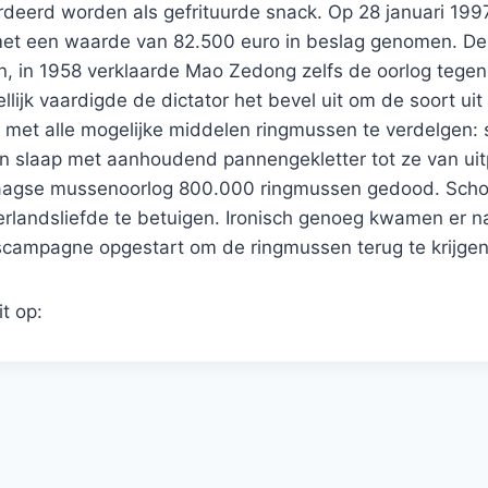
eerd worden als gefrituurde snack. Op 28 januari 199
met een waarde van 82.500 euro in beslag genomen. De 
n, in 1958 verklaarde Mao Zedong zelfs de oorlog tegen
ijk vaardigde de dictator het bevel uit om de soort uit
met alle mogelijke middelen ringmussen te verdelgen: sc
slaap met aanhoudend pannengekletter tot ze van uitputti
daagse mussenoorlog 800.000 ringmussen gedood. Scho
rlandsliefde te betuigen. Ironisch genoeg kwamen er n
gscampagne opgestart om de ringmussen terug te krijgen
it op: