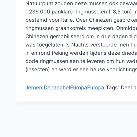
Natuurpunt zouden deze mussen ook gewaard
1.236.000 panklare ringmuss
…
en (18,5 ton) 
bestemd voor Italië. Over Chinezen gesproke
ringmussen graankorrels meepikten. Onmiddell
Chinezen gemobiliseerd om in drie dagen tijd 
was toegelaten. ’s Nachts verstoorde men hun 
in en rond Peking werden tijdens deze drie
dode ringmussen aan te leveren om hun vade
(insecten) en werd er een heuse voorlichtin
Jeroen Denaeghel
Europa
Europa
Tags:
Deel d