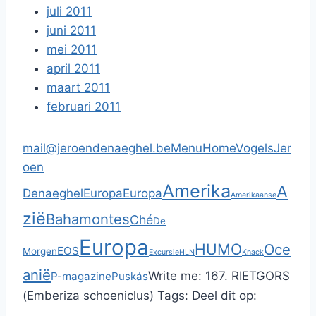
juli 2011
juni 2011
mei 2011
april 2011
maart 2011
februari 2011
mail@jeroendenaeghel.be
Menu
Home
Vogels
Jer
oen
Amerika
A
Denaeghel
Europa
Europa
Amerikaanse
zië
Bahamontes
Ché
De
Europa
HUMO
Oce
EOS
Morgen
Excursie
HLN
Knack
anië
Write me:
167. RIETGORS
P-magazine
Puskás
(Emberiza schoeniclus)
Tags:
Deel dit op: