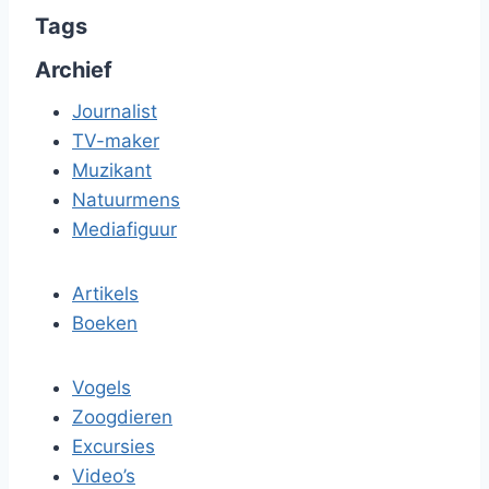
Tags
Archief
Journalist
TV-maker
Muzikant
Natuurmens
Mediafiguur
Artikels
Boeken
Vogels
Zoogdieren
Excursies
Video’s