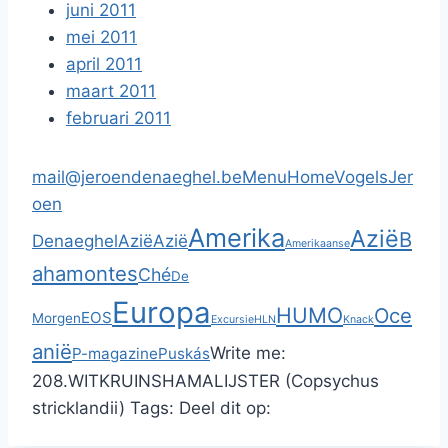
juni 2011
mei 2011
april 2011
maart 2011
februari 2011
mail@jeroendenaeghel.be
Menu
Home
Vogels
Jer
oen
Amerika
Azië
B
Denaeghel
Azië
Azië
Amerikaanse
ahamontes
Ché
De
Europa
HUMO
Oce
EOS
Morgen
Excursie
HLN
Knack
anië
Write me:
P-magazine
Puskás
208.WITKRUINSHAMALIJSTER (Copsychus
stricklandii)
Tags:
Deel dit op: