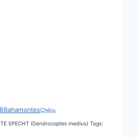
ë
Bahamontes
Ché
De
TE SPECHT (Dendrocoptes medius)
Tags: