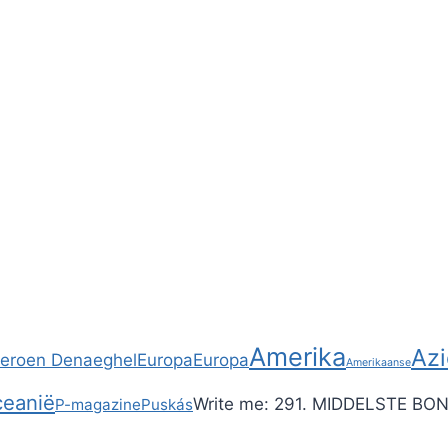
Amerika
Azi
Jeroen Denaeghel
Europa
Europa
Amerikaanse
eanië
Write me:
291. MIDDELSTE BON
P-magazine
Puskás