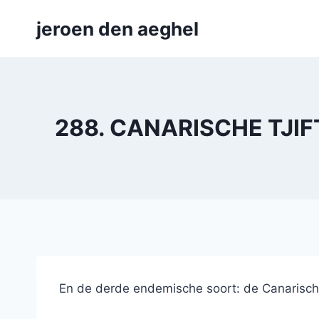
Skip
jeroen den aeghel
to
content
288. CANARISCHE TJIFT
En de derde endemische soort: de Canarische 