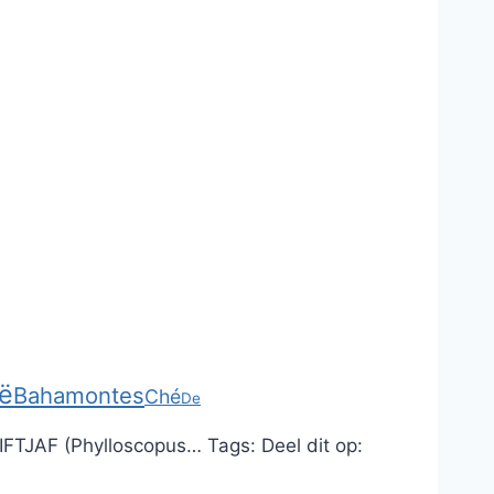
ë
Bahamontes
Ché
De
FTJAF (Phylloscopus…
Tags:
Deel dit op: