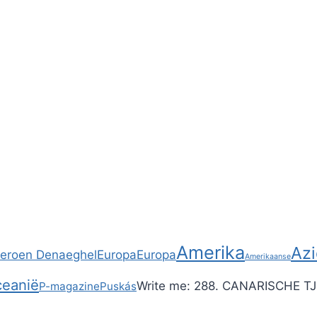
Amerika
Azi
Jeroen Denaeghel
Europa
Europa
Amerikaanse
eanië
Write me:
288. CANARISCHE TJI
P-magazine
Puskás