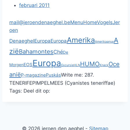
februari 2011
mail@jeroendenaeghel.be
Menu
Home
Vogels
Jer
oen
Amerika
A
Denaeghel
Europa
Europa
Amerikaanse
zië
Bahamontes
Ché
De
Europa
HUMO
Oce
EOS
Morgen
Excursie
HLN
Knack
anië
Write me:
287.
P-magazine
Puskás
TENERIFEPIMPELMEES (Cyanistes teneriffae)
Tags:
Deel dit op:
© 2026 jeroen den aeghel -
Sitemap