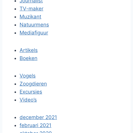
Journalist
TV-maker
Muzikant
Natuurmens
Mediafiguur
Artikels
Boeken
Vogels
Zoogdieren
Excursies
Video’s
december 2021
februari 2021