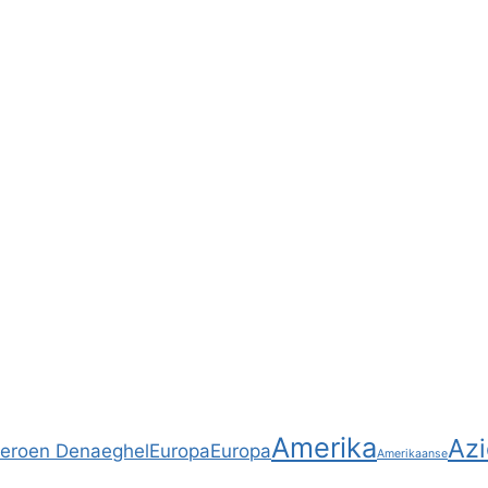
Amerika
Azi
Jeroen Denaeghel
Europa
Europa
Amerikaanse