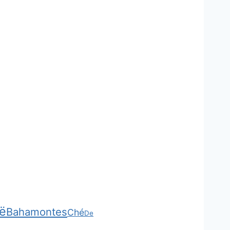
ë
Bahamontes
Ché
De