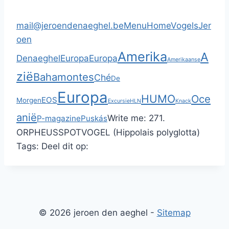
mail@jeroendenaeghel.be
Menu
Home
Vogels
Jer
oen
Amerika
A
Denaeghel
Europa
Europa
Amerikaanse
zië
Bahamontes
Ché
De
Europa
HUMO
Oce
EOS
Morgen
Excursie
HLN
Knack
anië
Write me:
271.
P-magazine
Puskás
ORPHEUSSPOTVOGEL (Hippolais polyglotta)
Tags:
Deel dit op:
© 2026 jeroen den aeghel -
Sitemap