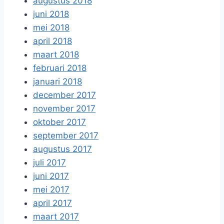
augustus 2018
juni 2018
mei 2018
april 2018
maart 2018
februari 2018
januari 2018
december 2017
november 2017
oktober 2017
september 2017
augustus 2017
juli 2017
juni 2017
mei 2017
april 2017
maart 2017