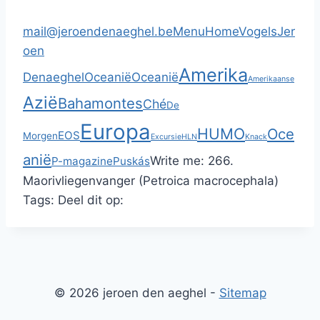
mail@jeroendenaeghel.be
Menu
Home
Vogels
Jer
oen
Amerika
Denaeghel
Oceanië
Oceanië
Amerikaanse
Azië
Bahamontes
Ché
De
Europa
HUMO
Oce
EOS
Morgen
Excursie
HLN
Knack
anië
Write me:
266.
P-magazine
Puskás
Maorivliegenvanger (Petroica macrocephala)
Tags:
Deel dit op:
© 2026 jeroen den aeghel -
Sitemap