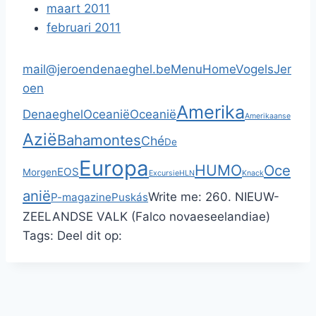
maart 2011
februari 2011
mail@jeroendenaeghel.be
Menu
Home
Vogels
Jer
oen
Amerika
Denaeghel
Oceanië
Oceanië
Amerikaanse
Azië
Bahamontes
Ché
De
Europa
HUMO
Oce
EOS
Morgen
Excursie
HLN
Knack
anië
Write me:
260. NIEUW-
P-magazine
Puskás
ZEELANDSE VALK (Falco novaeseelandiae)
Tags:
Deel dit op: