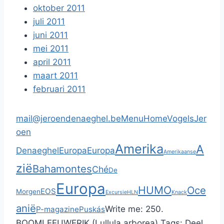
oktober 2011
juli 2011
juni 2011
mei 2011
april 2011
maart 2011
februari 2011
mail@jeroendenaeghel.be
Menu
Home
Vogels
Jer
oen
Amerika
A
Denaeghel
Europa
Europa
Amerikaanse
zië
Bahamontes
Ché
De
Europa
HUMO
Oce
EOS
Morgen
Excursie
HLN
Knack
anië
Write me:
250.
P-magazine
Puskás
BOOMLEEUWERIK (Lullula arborea)
Tags:
Deel