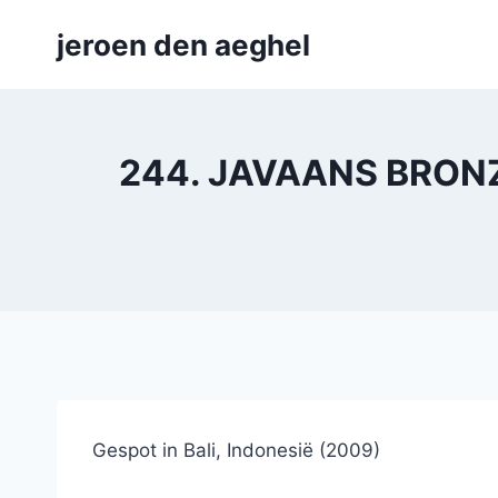
Skip
jeroen den aeghel
to
content
244. JAVAANS BRONZE
Gespot in Bali, Indonesië (2009)