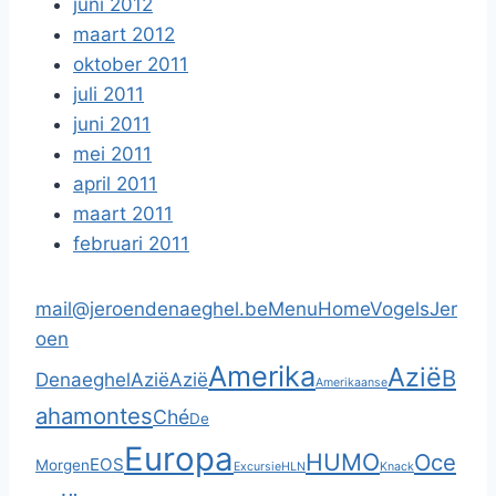
juni 2012
maart 2012
oktober 2011
juli 2011
juni 2011
mei 2011
april 2011
maart 2011
februari 2011
mail@jeroendenaeghel.be
Menu
Home
Vogels
Jer
oen
Amerika
Azië
B
Denaeghel
Azië
Azië
Amerikaanse
ahamontes
Ché
De
Europa
HUMO
Oce
EOS
Morgen
Excursie
HLN
Knack