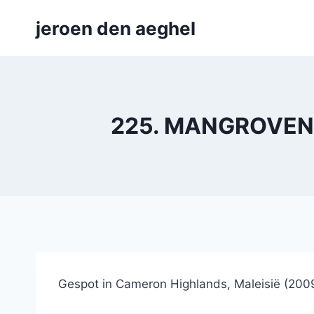
Skip
jeroen den aeghel
to
content
225. MANGROVENIL
Gespot in Cameron Highlands, Maleisië (200