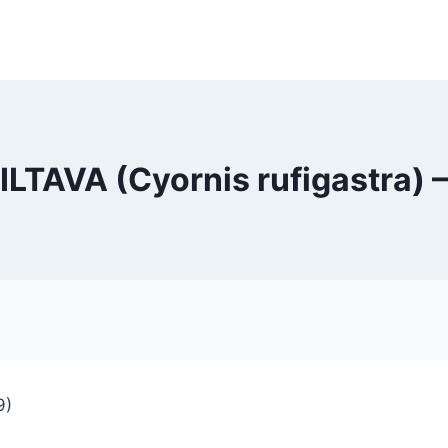
TAVA (Cyornis rufigastra) –
9)