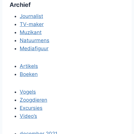
Archief
Journalist
TV-maker
Muzikant
Natuurmens
Mediafiguur
Artikels
Boeken
Vogels
Zoogdieren
Excursies
Video’s
december 2021