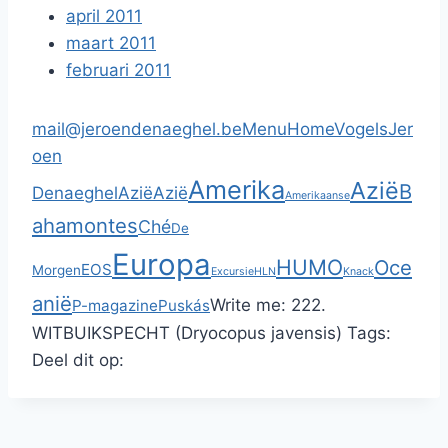
april 2011
maart 2011
februari 2011
mail@jeroendenaeghel.be
Menu
Home
Vogels
Jer
oen
Amerika
Azië
B
Denaeghel
Azië
Azië
Amerikaanse
ahamontes
Ché
De
Europa
HUMO
Oce
EOS
Morgen
Excursie
HLN
Knack
anië
Write me:
222.
P-magazine
Puskás
WITBUIKSPECHT (Dryocopus javensis)
Tags:
Deel dit op: