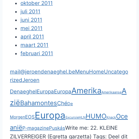
oktober 2011
juli 2011
juni 2011
mei 2011
april 2011
maart 2011
februari 2011
mail@jeroendenaeghel.be
Menu
Home
Uncatego
rized
Jeroen
Amerika
A
Denaeghel
Europa
Europa
Amerikaanse
zië
Bahamontes
Ché
De
Europa
HUMO
Oce
EOS
Morgen
Excursie
HLN
Knack
anië
Write me:
22. KLEINE
P-magazine
Puskás
ZILVERREIGER (Egretta garzetta)
Tags:
Deel dit