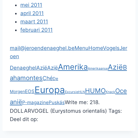
mei 2011
april 2011
maart 2011
februari 2011
mail@jeroendenaeghel.be
Menu
Home
Vogels
Jer
oen
Amerika
Azië
B
Denaeghel
Azië
Azië
Amerikaanse
ahamontes
Ché
De
Europa
HUMO
Oce
EOS
Morgen
Excursie
HLN
Knack
anië
Write me:
218.
P-magazine
Puskás
DOLLARVOGEL (Eurystomus orientalis)
Tags:
Deel dit op: