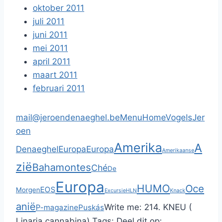
oktober 2011
juli 2011
juni 2011
mei 2011
april 2011
maart 2011
februari 2011
mail@jeroendenaeghel.be
Menu
Home
Vogels
Jer
oen
Amerika
A
Denaeghel
Europa
Europa
Amerikaanse
zië
Bahamontes
Ché
De
Europa
HUMO
Oce
EOS
Morgen
Excursie
HLN
Knack
anië
Write me:
214. KNEU (
P-magazine
Puskás
Linaria cannabina)
Tags:
Deel dit op: