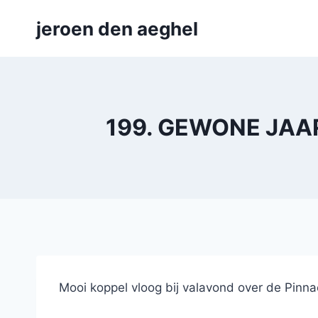
Skip
jeroen den aeghel
to
content
199. GEWONE JAAR
Mooi koppel vloog bij valavond over de Pinnac