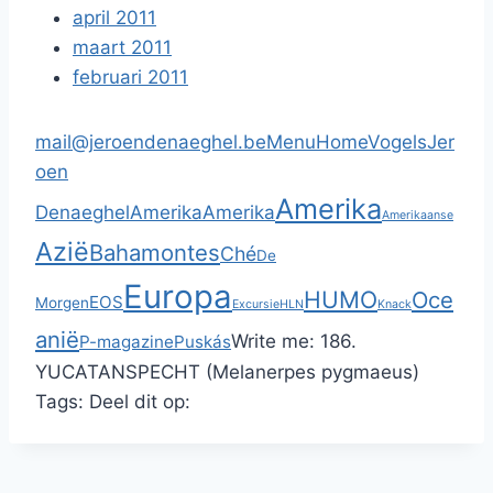
april 2011
maart 2011
februari 2011
mail@jeroendenaeghel.be
Menu
Home
Vogels
Jer
oen
Amerika
Denaeghel
Amerika
Amerika
Amerikaanse
Azië
Bahamontes
Ché
De
Europa
HUMO
Oce
EOS
Morgen
Excursie
HLN
Knack
anië
Write me:
186.
P-magazine
Puskás
YUCATANSPECHT (Melanerpes pygmaeus)
Tags:
Deel dit op: