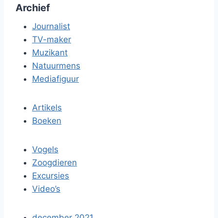
Archief
Journalist
TV-maker
Muzikant
Natuurmens
Mediafiguur
Artikels
Boeken
Vogels
Zoogdieren
Excursies
Video’s
december 2021