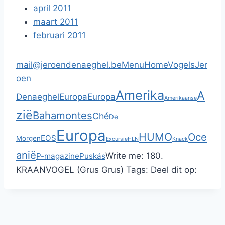
april 2011
maart 2011
februari 2011
mail@jeroendenaeghel.be
Menu
Home
Vogels
Jer
oen
Amerika
A
Denaeghel
Europa
Europa
Amerikaanse
zië
Bahamontes
Ché
De
Europa
HUMO
Oce
EOS
Morgen
Excursie
HLN
Knack
anië
Write me:
180.
P-magazine
Puskás
KRAANVOGEL (Grus Grus)
Tags:
Deel dit op: