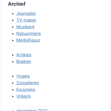
Archief
Journalist
TV-maker
Muzikant
Natuurmens
Mediafiguur
Artikels
Boeken
Vogels
Zoogdieren
Excursies
Video’s
december 2021